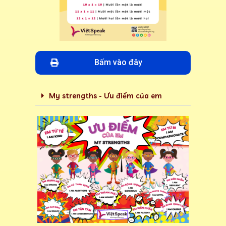
Bấm vào đây
My strengths - Ưu điểm của em