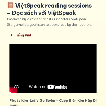
ViệtSpeak reading sessions
– Đọc sách với ViệtSpeak
Produced by ViệtSpeak and its supporters, ViệtSpeak
Storytime lets you listen to books read by their authors.
Tiếng Việt
Pirate Kim Let’s Go Swim –
Cướp Biển Kim Hãy Đi
Bơi!
?