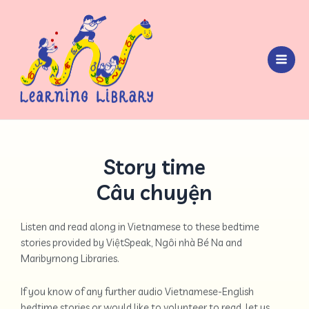
Story time
Câu chuyện
Listen and read along in Vietnamese to these bedtime
stories provided by ViệtSpeak, Ngôi nhà Bé Na and
Maribyrnong Libraries.
If you know of any further audio Vietnamese-English
bedtime stories or would like to volunteer to read, let us