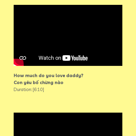
How much do you love daddy?
Con yêu bố chừng nào
Duration: [6:10]