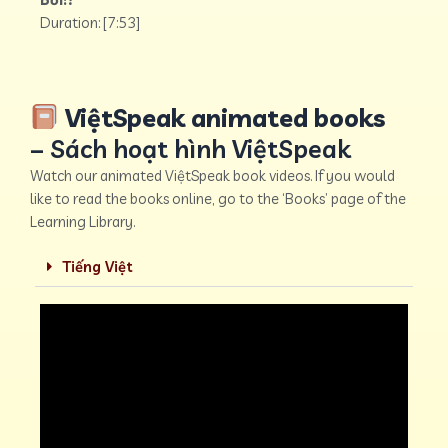
Duration: [7:53]
ViệtSpeak animated books
– Sách hoạt hình ViệtSpeak
Watch our animated ViệtSpeak book videos. If you would
like to read the books online, go to the ‘Books’ page of the
Learning Library.
Tiếng Việt