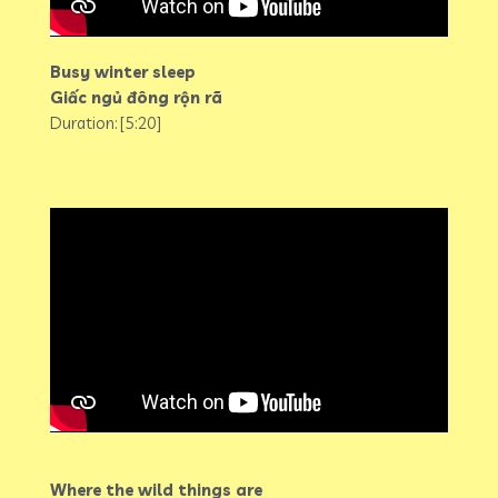
Busy winter sleep
Giấc ngủ đông rộn rã
Duration: [5:20]
Where the wild things are